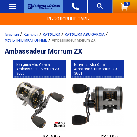
0
РЫБОЛОВНЫЕ ТУРЫ
/
/
/
/
Главная
Каталог
КАТУШКИ
КАТУШКИ ABU GARCIA
/
МУЛЬТИПЛИКАТОРНЫЕ
Ambassadeur Morrum ZX
Ambassadeur Morrum ZX
Катушка Abu Garcia
Катушка Abu Garcia
Ambassadeur Morrum ZX
Ambassadeur Morrum ZX
3600
3601
33 200 р.
33 200 р.