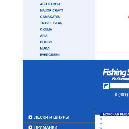
ABU GARCIA
MAJOR CRAFT
GAMAKATSU
TRAVEL GEAR
OKUMA
APIA
BOGGY
MUKAI
EVERGREEN
MAXIMUS
SHOUT
NAUTILUS
КАСТИНГОВЫЕ
ТРОЛЛИНГОВЫЕ
СЕРФОВЫЕ
8-(499)
КАРПОВЫЕ
ТУБУСЫ И ЧЕХЛЫ
МОРСКАЯ РЫБ
ЛЕСКИ И ШНУРЫ
СНАСТИ НА ЛО
КАТУШКИ
ПРИМАНКИ
УДИЛИЩА