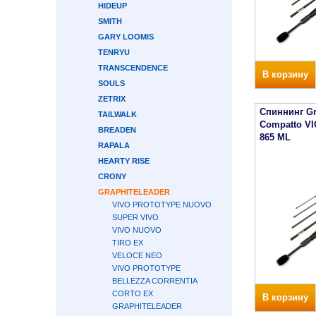
HIDEUP
SMITH
GARY LOOMIS
TENRYU
TRANSCENDENCE
В корзину
SOULS
ZETRIX
Спиннинг Gr
TAILWALK
Compatto V
BREADEN
865 ML
RAPALA
HEARTY RISE
CRONY
GRAPHITELEADER
VIVO PROTOTYPE NUOVO
SUPER VIVO
VIVO NUOVO
TIRO EX
VELOCE NEO
VIVO PROTOTYPE
BELLEZZA CORRENTIA
CORTO EX
В корзину
GRAPHITELEADER