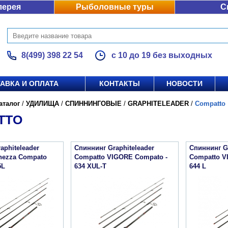
лерея
Рыболовные туры
С
8(499) 398 22 54
с 10 до 19 без выходных
АВКА И ОПЛАТА
КОНТАКТЫ
НОВОСТИ
аталог
/
УДИЛИЩА
/
СПИННИНГОВЫЕ
/
GRAPHITELEADER
/
Compatto
TTO
aphiteleader
Спиннинг Graphiteleader
Спиннинг Gr
nezza Compato
Compatto VIGORE Compato -
Compatto V
5L
634 XUL-T
644 L