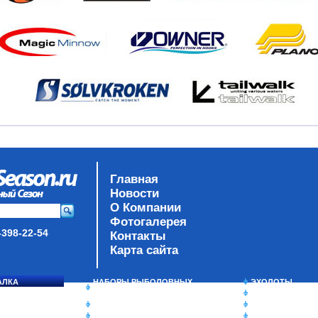
Главная
Новости
О Компании
Фотогалерея
-398-22-54
Контакты
Карта сайта
АЛКА
НАБОРЫ РЫБОЛОВНЫХ
ЭХОЛОТЫ
СОСЯ
СНАСТЕЙ
ЗИМНЯЯ РЫБАЛ
ДАУНРИГГЕРЫ SCOTTY
СУМКИ/РЮКЗАК
МИНИПЛАНЕРЫ
ЯЩИКИ/КОРОБК