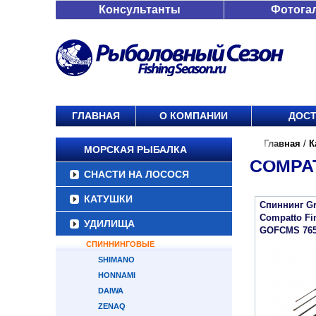
Консультанты
Фотога
ГЛАВНАЯ
О КОМПАНИИ
ДОСТ
Главная
/
К
МОРСКАЯ РЫБАЛКА
COMPA
СНАСТИ НА ЛОСОСЯ
КАТУШКИ
Спиннинг Gr
Compatto Fi
УДИЛИЩА
GOFCMS 76
СПИННИНГОВЫЕ
SHIMANO
HONNAMI
DAIWA
ZENAQ