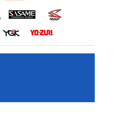
КА
И
И