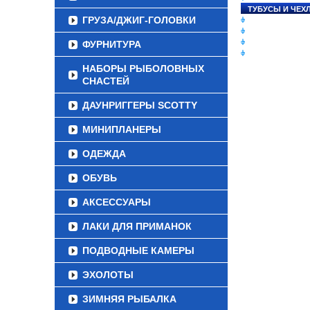
ТУБУСЫ И ЧЕХ
ГРУЗА/ДЖИГ-ГОЛОВКИ
ЛЕСКИ И ШНУР
ПРИМАНКИ
ГРУЗА/ДЖИГ-Г
ФУРНИТУРА
ФУРНИТУРА
НАБОРЫ РЫБОЛОВНЫХ
СНАСТЕЙ
ДАУНРИГГЕРЫ SCOTTY
МИНИПЛАНЕРЫ
ОДЕЖДА
ОБУВЬ
АКСЕССУАРЫ
ЛАКИ ДЛЯ ПРИМАНОК
ПОДВОДНЫЕ КАМЕРЫ
ЭХОЛОТЫ
ЗИМНЯЯ РЫБАЛКА