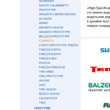
SILVERADO
NUOVO CALAMARETTI
«High-Specific
PROTOTYPE
это можно выр
ARGENTO LIMITED EDITION
модельном ряду
LE GALES
в дизайне быс
ASPRO
первую очеред
ARGENTO NUOVO
ARGENTO PROTOTYPE
BELLEZZA PROTOTYPE
COMPATTO
CORTO PROTOTYPE TRENTA
FINEZZA CORTO
FINEZZA NUOVO
FINEZZA NEO
RIVOLTA
FINEZZA TRENTA 30
TIRO WIND
TIRO PROTOTYPE
VIGORE
VIVO
TIRO NUOVO
BOSCO NUOVO
CALZANTE EX
TIRO
CRAZY FISH