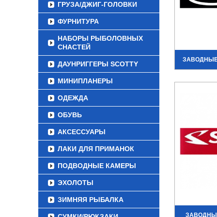
ГРУЗА/ДЖИГ-ГОЛОВКИ
ФУРНИТУРА
НАБОРЫ РЫБОЛОВНЫХ
СНАСТЕЙ
ЗАВОДНЫЕ
ДАУНРИГГЕРЫ SCOTTY
МИНИПЛАНЕРЫ
ОДЕЖДА
ОБУВЬ
АКСЕССУАРЫ
ЛАКИ ДЛЯ ПРИМАНОК
ПОДВОДНЫЕ КАМЕРЫ
ЭХОЛОТЫ
ЗИМНЯЯ РЫБАЛКА
ЗАВОДНЫ
СУМКИ/РЮКЗАКИ