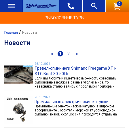
0
РЫБОЛОВНЫЕ ТУРЫ
/
Главная
Новости
Новости
«
1
2
»
26.10.2022
Трэвел-спиннинги Shimano Freegame XT и
STC Boat 30-50Lb
Если вы любите и имеете возможность совершать
рыболовные вояжи в разные уголки мира, то
наверняка сталкивались с проблемой подбора и
перевозки снастей. Представляем вам пару классных
многочастных спинов, которые гарантированно
26.10.2022
покроют...
Премиальные электрические катушки
Премиальные электрические катушки в широком
ассортименте! Любители морской глубоководной
рыбалки знают, сколько сил приходится отдать на
вываживание крупной трески или палтуса с большой
глубины. Поэтому высококачественная мощная
электрическая катушка...