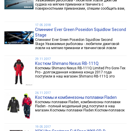
Уважаемые рыболовы - любители ловли джигом
судака на мягкие приманки и твичинга с
поверхностными приманками, спешим сообщить вам,
что спиннинги Zenaq Snipe вновь поступили в наш
интернет-магазин.В серии Zenaq Snipe представлены 7
специализированных...
17.05.2018
Спиннинг Ever Green Poseidon Squidlow Second
Stage
Спиннинг Ever Green Poseidon Squidlow Second
Stage.Уважаемые рыболовы - любители джиговой
ловли на мягкие приманки и твичинговой ловли
рывковыми и поверхностыми приманками, спешим
сообщить вам, что в наш магазин поступили
29.11.2017
спиннинги Evergreen Poseidon...
Костюм Shimano Nexus RB-111Q
Костюмы Shimano Nexus RB-111Q Limited Pro Gore-Tex
Pro - долгожданная новинка конца 2017 года
поступили в наш магазин.Shimano RB-111Q это
японский рыболовный костюм премиум класса.
Костюмы Shimano славятся уникальными
технологиями, безупречным...
26.11.2017
Костюмы и комбинезоны поплавки Fladen
Костюмы поплавки Fladen, комбинезоны поплавки
Fladen - полный модельный ряд поступил в наш
магазин.Костюмы поплавки Fladen:Костюм-поплавок
Fladen 846GS-847S за счет цены и безупречного
качества - хит продаж, самый востребованный костюм
для морской...
19.05.2017