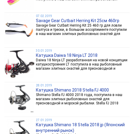
снастей для морской и пресноводной
рыбалки.Высочайшее и безупречное качество
исполнения всех комплектующих...
07.02.2019
Savage Gear Cutbait Herring Kit 25см 460гр
Savage Gear Cutbait Herring Kit 25 460 гр для ловли
палтуса и трески, в большом ассортименте поступили
в наш магазин элитных рыболовных снастей для
морской и пресноводной рыбалки.
30.01.2019
Катушка Daiwa 18 Ninja LT 2018
Daiwa 18 Ninja LT разработанная на новой концепции
катушкостроения LT поступила в наш рыболовный
магазин элитных снастей для пресноводной и
морской рыбалки.В последнее время востребованы
безынерционные катушки с лёгким, прочным и
компанктным...
28.01.2019
Катушка Shimano 2018 Stella FJ 4000
Shimano Stella FJ 4000 2018 года, поступила в наш
магазин элитных рыболовных снастей для
пресноводной и морской рыбалки. Stella FJ 2018
катушки премиум класса совмещающие в себе самые
последние достижения в технологии производства
катушек с уникальными характеристиками.
27.01.2019
Катушка Shimano 18 Stella 2018 jp (Японский
внутренний рынок)