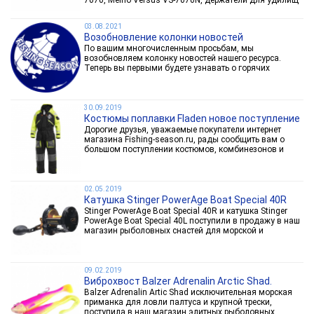
7070, Meiho Versus VS-7070N, держатели для удилищ
Meiho BM-230 NRS, Meiho-250 Light а также большое
количество коробок под различные приманки и...
03.08.2021
Возобновление колонки новостей
По вашим многочисленным просьбам, мы
возобновляем колонку новостей нашего ресурса.
Теперь вы первыми будете узнавать о горячих
новинках, очередных поступлениях, акциях и скидках.
Держите руку на пульсе событий рыболовного мира!
30.09.2019
Костюмы поплавки Fladen новое поступление
Дорогие друзья, уважаемые покупатели интернет
магазина Fishing-season.ru, рады сообщить вам о
большом поступлении костюмов, комбинезонов и
спас жилетов от знаменитой шведской компании
Fladen.Компания Fladen преуспела в создании
высококлассной...
02.05.2019
Катушка Stinger PowerAge Boat Special 40R
Stinger PowerAge Boat Special 40R и катушка Stinger
PowerAge Boat Special 40L поступили в продажу в наш
магазин рыболовных снастей для морской и
пресноводной рыбалки.Stinger PowerAge 40R
мультипликаторная катушка под правую руку.Прочный
корпус,...
09.02.2019
Виброхвост Balzer Adrenalin Arctic Shad.
Balzer Adrenalin Artic Shad исключительная морская
приманка для ловли палтуса и крупной трески,
поступила в наш магазин элитных рыболовных