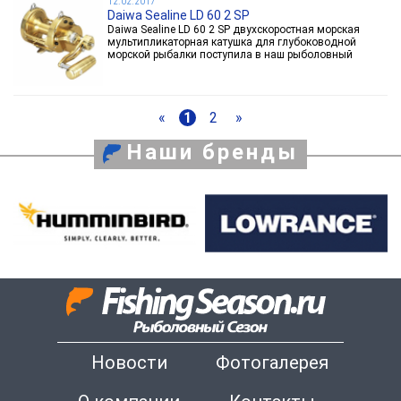
12.02.2017
Daiwa Sealine LD 60 2 SP
Daiwa Sealine LD 60 2 SP двухскоростная морская
мультипликаторная катушка для глубоководной
морской рыбалки поступила в наш рыболовный
магазин. Sealine LD 60 2 SP ассоциируется с
невероятной мощностью и надежностью, которые так
необходимы при ловле трофейного палтуса,
гигантской трески и в Баренцевом и Норвежском
«
1
2
»
морях и Тихом океане.
Наши бренды
Новости
Фотогалерея