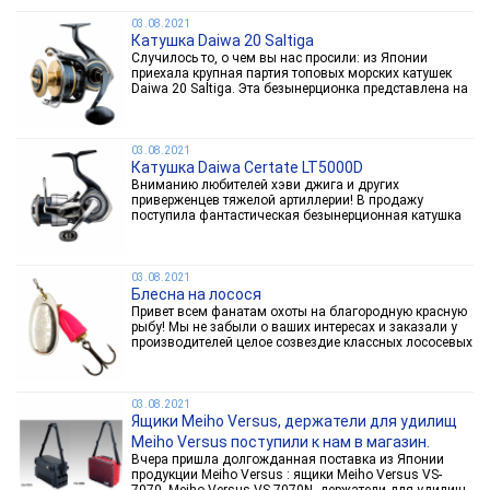
XH...
03.08.2021
Катушка Daiwa 20 Saltiga
Случилось то, о чем вы нас просили: из Японии
приехала крупная партия топовых морских катушек
Daiwa 20 Saltiga. Эта безынерционка представлена на
рынке всего год, но уже стала легендой! Болид
«Формулы-1» по сравнению с серийными
автомобилями – так...
03.08.2021
Катушка Daiwa Certate LT5000D
Вниманию любителей хэви джига и других
приверженцев тяжелой артиллерии! В продажу
поступила фантастическая безынерционная катушка
Daiwa Certate LT5000D, превосходящая все ожидания
рыболовов при вполне адекватной цене.
Производитель умудрился...
03.08.2021
Блесна на лосося
Привет всем фанатам охоты на благородную красную
рыбу! Мы не забыли о ваших интересах и заказали у
производителей целое созвездие классных лососевых
приманок. К нам уже приехали вращающиеся блесна
Blue Fox на кижуча, широчайший...
03.08.2021
Ящики Meiho Versus, держатели для удилищ
Meiho Versus поступили к нам в магазин.
Вчера пришла долгожданная поставка из Японии
продукции Meiho Versus : ящики Meiho Versus VS-