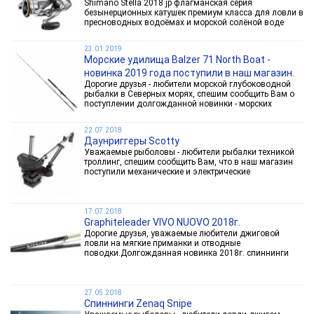
Shimano Stella 2018 jp флагманская серия
безынерционных катушек премиум класса для ловли в
пресноводных водоёмах и морской солёной воде
поступили в наш магазин рыболовных
снастей.NEW Shimano 18 Stella jp это сочетание
23.01.2019
мощности, надёжности и...
Морские удилища Balzer 71 North Boat -
новинка 2019 года поступили в наш магазин.
Дорогие друзья - любители морской глубоководной
рыбалки в Северных морях, спешим сообщить Вам о
поступлении долгожданной новинки - морских
удилищах нового поколения - Balzer 71 North
Boat.Серия Balzer 71 North Boat была специально
22.07.2018
создана для...
Даунриггеры Scotty
Уважаемые рыболовы - любители рыбалки техникой
троллинг, спешим сообщить Вам, что в наш магазин
поступили механические и электрические
даунриггеры Scotty следующих моделей:Даунриггеры
Scotty механические:Даунриггер Scotty
1050Даунриггер Scotty...
17.07.2018
Graphiteleader VIVO NUOVO 2018г.
Дорогие друзья, уважаемые любители джиговой
ловли на мягкие приманки и отводные
поводки.Долгожданная новинка 2018г. спиннинги
Graphiteleader Vivo Nuovo поступили в наш
магазин.Vivo Nuovo обновленная версия культовой
серии японских спиннинговых удилищ...
27.05.2018
Спиннинги Zenaq Snipe