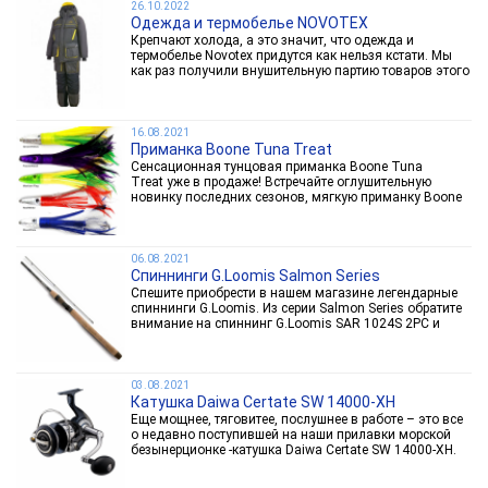
26.10.2022
Одежда и термобелье NOVOTEX
Крепчают холода, а это значит, что одежда и
термобелье Novotex придутся как нельзя кстати. Мы
как раз получили внушительную партию товаров этого
именитого отечественного производителя, так что
выбрать есть из чего даже заядлому
перфекционисту....
16.08.2021
Приманка Boone Tuna Treat
Сенсационная тунцовая приманка Boone Tuna
Treat уже в продаже! Встречайте оглушительную
новинку последних сезонов, мягкую приманку Boone
Tuna Treat! Это беспощадная убийца всех крупных
пелагических рыб – тунца, макрели, парусника и...
06.08.2021
Спиннинги G.Loomis Salmon Series
Спешите приобрести в нашем магазине легендарные
спиннинги G.Loomis. Из серии Salmon Series обратите
внимание на спиннинг G.Loomis SAR 1024S 2PC и
спиннинг G.Loomis SAR 1084S 2PC. Они были
специально разработаны и созданы для ловли
крупных...
03.08.2021
Катушка Daiwa Certate SW 14000-XH
Еще мощнее, тяговитее, послушнее в работе – это все
о недавно поступившей на наши прилавки морской
безынерционке -катушка Daiwa Certate SW 14000-XH.
Эта новинка 2021 года уже покорила сердца тысяч
рыболовов по всему миру. Daiwa Certate SW 14000-