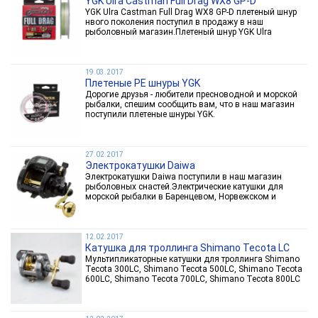
YGK Ulra Castman Full Drag WX8 GP-D
YGK Ulra Castman Full Drag WX8 GP-D плетеный шнур
нвого поколения поступил в продажу в наш
рыболовный магазин.Плетеный шнур YGK Ulra
Castman Full Drag WX8 GP-D купить по низкой цене вы
всегда сможете позвонив по телефону 84993982254
или оформив...
19.03.2017
Плетеные PE шнуры YGK
Дорогие друзья - любители пресноводной и морской
рыбалки, спешим сообщить вам, что в наш магазин
поступили плетеные шнуры YGK.
27.02.2017
Электрокатушки Daiwa
Электрокатушки Daiwa поступили в наш магазин
рыболовных снастей.Электрические катушки для
морской рыбалки в Баренцевом, Норвежском и
Средиземном морях смогут убедить любого рыболова
в высокой эффективности и результативности от
применения самых...
12.02.2017
Катушка для троллинга Shimano Tecota LC
Мультипликаторные катушки для троллинга Shimano
Tecota 300LC, Shimano Tecota 500LC, Shimano Tecota
600LC, Shimano Tecota 700LC, Shimano Tecota 800LC
поступили в наш магазин. Shimano Tecota LC -
идеально подходит для троллинговой ловли щуки,...