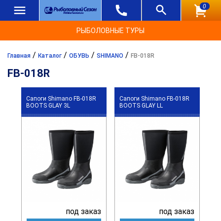
0
РЫБОЛОВНЫЕ ТУРЫ
/
/
/
/
Главная
Каталог
ОБУВЬ
SHIMANO
FB-018R
FB-018R
Сапоги Shimano FB-018R
Сапоги Shimano FB-018R
BOOTS GLAY 3L
BOOTS GLAY LL
под заказ
под заказ