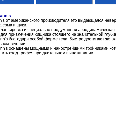
ann's
's от американского производителя это выдающаяся невер
а,сома и щуки.
лансировка и специально продуманная аэродинамическая 
 для привлечения хищника стоящего на значительной глуби
n's благодаря особой форме тела, быстро достигают заявл
ьном течении.
nn's оснащены мощными и наиострейшими тройниками,кот
тить сход трофея при длительном вываживании.