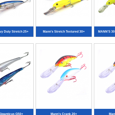
y Duty Stretch 25+
Mann's Stretch Textured 30+
MANN'S 30
Giganticus G50+
Mann's Crank 20+
Man