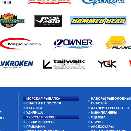
МОРСКАЯ РЫБАЛКА
НАБОРЫ РЫБОЛОВНЫ
СНАСТИ НА ЛОСОСЯ
СНАСТЕЙ
КАТУШКИ
ДАУНРИГГЕРЫ SCOTTY
и
УДИЛИЩА
МИНИПЛАНЕРЫ
ея
ТУБУСЫ И ЧЕХЛЫ
ОДЕЖДА
ЛЕСКИ И ШНУРЫ
ОБУВЬ
ПРИМАНКИ
АКСЕССУАРЫ
а