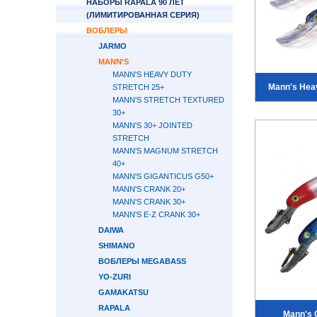
НАБОРЫ RAPALA 90 ЛЕТ
(ЛИМИТИРОВАННАЯ СЕРИЯ)
ВОБЛЕРЫ
JARMO
MANN'S
MANN'S HEAVY DUTY
Mann's Heav
STRETCH 25+
MANN'S STRETCH TEXTURED
30+
MANN'S 30+ JOINTED
STRETCH
MANN'S MAGNUM STRETCH
40+
MANN'S GIGANTICUS G50+
MANN'S CRANK 20+
MANN'S CRANK 30+
MANN'S E-Z CRANK 30+
DAIWA
SHIMANO
ВОБЛЕРЫ MEGABASS
YO-ZURI
GAMAKATSU
RAPALA
Mann's 