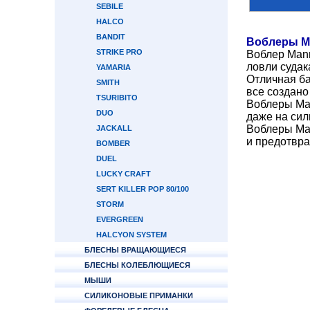
SEBILE
HALCO
BANDIT
Воблеры M
STRIKE PRO
Воблер Mann
ловли судак
YAMARIA
Отличная ба
SMITH
все создано
TSURIBITO
Воблеры Man
DUO
даже на сил
Воблеры Ma
JACKALL
и предотвра
BOMBER
DUEL
LUCKY CRAFT
SERT KILLER POP 80/100
STORM
EVERGREEN
HALCYON SYSTEM
БЛЕСНЫ ВРАЩАЮЩИЕСЯ
БЛЕСНЫ КОЛЕБЛЮЩИЕСЯ
МЫШИ
СИЛИКОНОВЫЕ ПРИМАНКИ