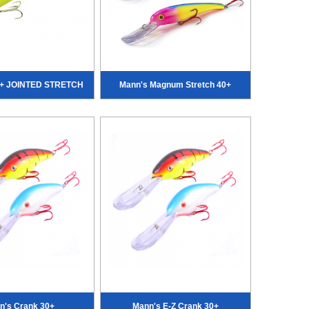
+ JOINTED STRETCH
Mann's Magnum Stretch 40+
n's Crank 30+
Mann's E-Z Crank 30+