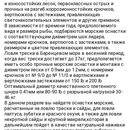
и износостойких лесок, первоклассных острых и
прочных на разгиб коррозионностойких крючков,
вертлюжков с застежками, привлекающих
светонакопительных элементов и других приманок.
В зависимости от времени года, предпологаемого
вида и размера рыбы, подбираются морские оснастки
с соответствующим диаметрам шок лидера,
номерами крючков, вертлюгов с застежками, а также
размером и цветом привлекающих элементов.
Ловля трески в Баренцевом море в весенний период,
когда вес трески достигает до 37кг, предполагается
иметь особо прочные морские оснастки и монтажи с
диаметром лески от 0.9мм до 1.2мм, с номерами
крючков от № 9/0 до № 11/0 и вертлюжками и
вертлюжками застежками от 150 lb и 200 lb.
Оптимальный диаметр качественного плетенного
шнура 0.41мм или 80-90 lb с разрывной нагрузкой 30-
46 кг.
В данном разделе вы найдете оснастки морские,
расчитанные на ловлю трески и сайды, для ловли
палтуса, зубатки и красного окуня, а также для ловли
некрупной сайды и крупной макрели,которая в
дальнейшем пойдет в качестве натуральной наживки