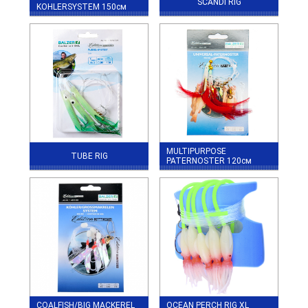
SCANDI RIG
KOHLERSYSTEM 150см
MULTIPURPOSE
TUBE RIG
PATERNOSTER 120см
COALFISH/BIG MACKEREL
OCEAN PERCH RIG XL