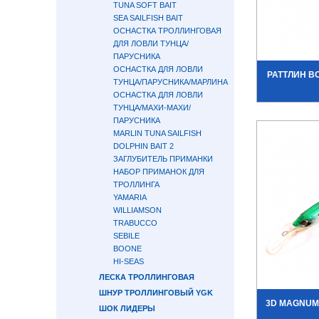
TUNA SOFT BAIT
SEA SAILFISH BAIT
ОСНАСТКА ТРОЛЛИНГОВАЯ
ДЛЯ ЛОВЛИ ТУНЦА/
ПАРУСНИКА
ОСНАСТКА ДЛЯ ЛОВЛИ
РАТТЛИН BO
ТУНЦА/ПАРУСНИКА/МАРЛИНА
ОСНАСТКА ДЛЯ ЛОВЛИ
ТУНЦА/МАХИ-МАХИ/
ПАРУСНИКА
MARLIN TUNA SAILFISH
DOLPHIN BAIT 2
ЗАГЛУБИТЕЛЬ ПРИМАНКИ
НАБОР ПРИМАНОК ДЛЯ
ТРОЛЛИНГА
YAMARIA
WILLIAMSON
TRABUCCO
SEBILE
BOONE
HI-SEAS
ЛЕСКА ТРОЛЛИНГОВАЯ
ШНУР ТРОЛЛИНГОВЫЙ YGK
3D MAGNUM 
ШОК ЛИДЕРЫ