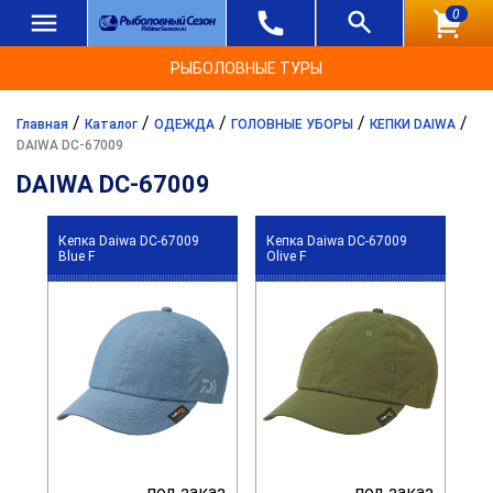
0
РЫБОЛОВНЫЕ ТУРЫ
/
/
/
/
/
Главная
Каталог
ОДЕЖДА
ГОЛОВНЫЕ УБОРЫ
КЕПКИ DAIWA
DAIWA DC-67009
DAIWA DC-67009
Кепка Daiwa DC-67009
Кепка Daiwa DC-67009
Blue F
Olive F
под заказ
под заказ