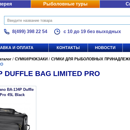
лерея
Рыболовные туры
С
8(499) 398 22 54
с 10 до 19 без выходных
АВКА И ОПЛАТА
КОНТАКТЫ
НОВОСТИ
аталог
/
СУМКИ/РЮКЗАКИ
/
СУМКИ ДЛЯ РЫБОЛОВНЫХ ПРИНАДЛЕЖ
RO
P DUFFLE BAG LIMITED PRO
no BA-134P Duffle
Pro 45L Black