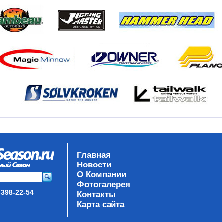
Главная
Новости
О Компании
Фотогалерея
-398-22-54
Контакты
Карта сайта