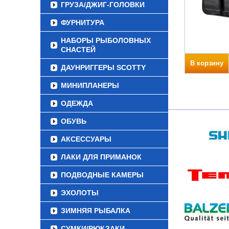
ГРУЗА/ДЖИГ-ГОЛОВКИ
ФУРНИТУРА
НАБОРЫ РЫБОЛОВНЫХ
СНАСТЕЙ
В корзину
ДАУНРИГГЕРЫ SCOTTY
МИНИПЛАНЕРЫ
ОДЕЖДА
ОБУВЬ
АКСЕССУАРЫ
ЛАКИ ДЛЯ ПРИМАНОК
ПОДВОДНЫЕ КАМЕРЫ
ЭХОЛОТЫ
ЗИМНЯЯ РЫБАЛКА
СУМКИ/РЮКЗАКИ