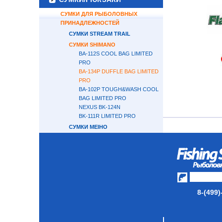
СУМКИ ДЛЯ РЫБОЛОВНЫХ
ПРИНАДЛЕЖНОСТЕЙ
СУМКИ STREAM TRAIL
СУМКИ SHIMANO
BA-112S COOL BAG LIMITED
PRO
BA-134P DUFFLE BAG LIMITED
PRO
BA-102P TOUGH&WASH COOL
BAG LIMITED PRO
NEXUS BK-124N
BK-111R LIMITED PRO
СУМКИ MEIHO
СУМКИ DAIWA
СУМКИ GAMAKATSU
СУМКИ FISHERMAN
СУМКИ WONDER
СУМКИ/ЧЕХЛЫ ДЛЯ КАТУШЕК
8-(499)
РЮКЗАКИ
СУМКИ ДЛЯ ВОБЛЕРОВ И
ПИЛЬКЕРОВ