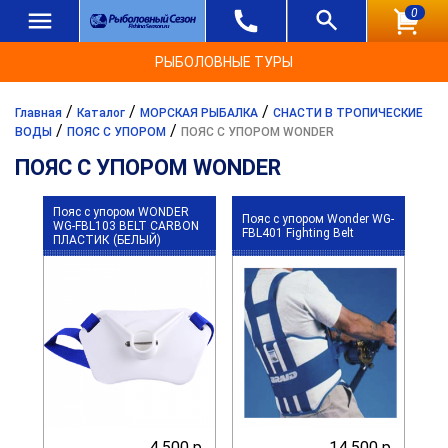
0
РЫБОЛОВНЫЕ ТУРЫ
/
/
/
Главная
Каталог
МОРСКАЯ РЫБАЛКА
СНАСТИ В ТРОПИЧЕСКИЕ
/
/
ВОДЫ
ПОЯС С УПОРОМ
ПОЯС С УПОРОМ WONDER
ПОЯС С УПОРОМ WONDER
Пояс с упором WONDER
Пояс с упором Wonder WG-
WG-FBL103 BELT CARBON
FBL401 Fighting Belt
ПЛАСТИК (БЕЛЫЙ)
4 500 р.
14 500 р.