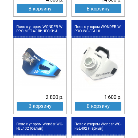
В корзину
В корзину
Пояс с упором WONDER W-
Пояс с упором WONDER W-
PRO МЕТАЛЛИЧЕСКИЙ
PRO WG-FBL101
2 800 р.
1 600 р.
В корзину
В корзину
Пояс с упором Wonder WG-
Пояс с упором Wonder WG-
FBL402 (белый)
FBL402 (черный)