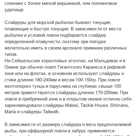
спиннинг с более мягкой вершинкой, чем поппинговое
удилище.
Слайдеры для морской рыбалки бывают тонущие,
плавающие и быстро тонущие. В зависимости от места
рыбалки и условий ловли подбирается слайдер
определенной плавучести, поэтому при поездке
желательно иметь в своем арсенале приманки различных
типов.
На Сейшельских коралловых атоллах, на Мальдивах и в
Омане где обычно ловят Гигантского Каранкса в рифовой
зоне или на флетах, в основном используют слайдеры и
стики длиною 180-240мм и весом 100-150гр. При ловле
желтоперого тунца и парусника на глубинах свыше 100
метров приветствуются слайдеры длиною 170-200мм. При
ловле в прибрежной зоне и в открытом океане отлично себя
зарекомендовали слайдеры Malosi, Tackle House, Shimano,
Maria и слайдеры Tailwalk.
В зависимости от размера слайдера и веса предполагаемой
рыбы, при оффшорной ловли в заброс применяется