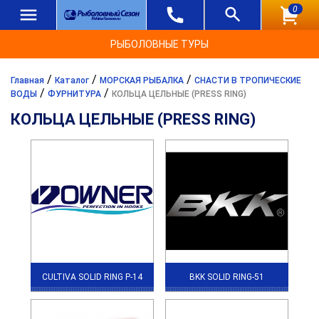
0
РЫБОЛОВНЫЕ ТУРЫ
/
/
/
Главная
Каталог
МОРСКАЯ РЫБАЛКА
СНАСТИ В ТРОПИЧЕСКИЕ
/
/
ВОДЫ
ФУРНИТУРА
КОЛЬЦА ЦЕЛЬНЫЕ (PRESS RING)
КОЛЬЦА ЦЕЛЬНЫЕ (PRESS RING)
CULTIVA SOLID RING P-14
BKK SOLID RING-51