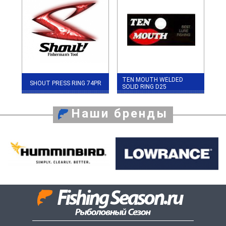
TEN MOUTH WELDED
SHOUT PRESS RING 74PR
SOLID RING D25
Наши бренды