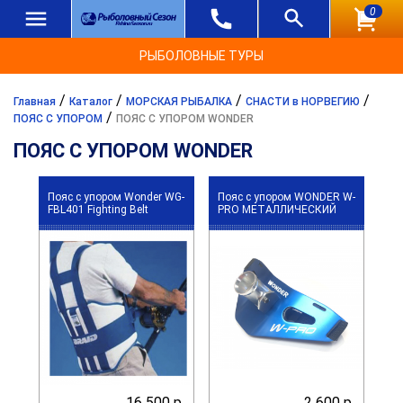
0
РЫБОЛОВНЫЕ ТУРЫ
/
/
/
/
Главная
Каталог
МОРСКАЯ РЫБАЛКА
СНАСТИ в НОРВЕГИЮ
/
ПОЯС С УПОРОМ
ПОЯС С УПОРОМ WONDER
ПОЯС С УПОРОМ WONDER
Пояс с упором Wonder WG-
Пояс с упором WONDER W-
FBL401 Fighting Belt
PRO МЕТАЛЛИЧЕСКИЙ
16 500 р.
2 600 р.