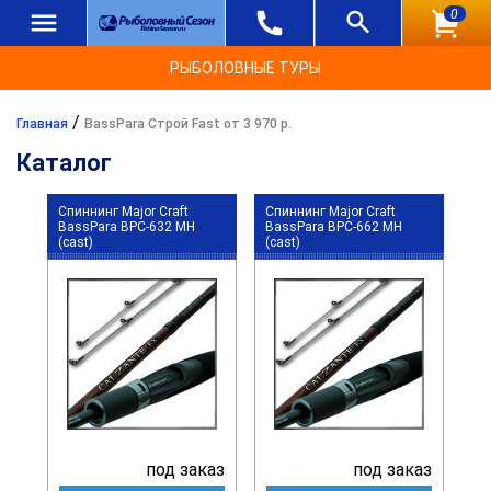
0
РЫБОЛОВНЫЕ ТУРЫ
/
Главная
BassPara Строй Fast от 3 970 р.
Каталог
Спиннинг Major Craft
Спиннинг Major Craft
BassPara BPC-632 MH
BassPara BPC-662 MH
(cast)
(cast)
под заказ
под заказ