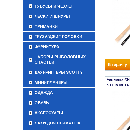
ТУБУСЫ И ЧЕХЛЫ
ЛЕСКИ И ШНУРЫ
ПРИМАНКИ
ГРУЗА/ДЖИГ-ГОЛОВКИ
ФУРНИТУРА
НАБОРЫ РЫБОЛОВНЫХ
СНАСТЕЙ
В корзину
ДАУНРИГГЕРЫ SCOTTY
Удилище Sh
МИНИПЛАНЕРЫ
STC Mini Tel
ОДЕЖДА
ОБУВЬ
АКСЕССУАРЫ
ЛАКИ ДЛЯ ПРИМАНОК